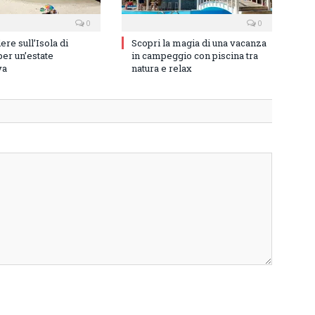
0
0
re sull’Isola di
Scopri la magia di una vacanza
er un’estate
in campeggio con piscina tra
va
natura e relax