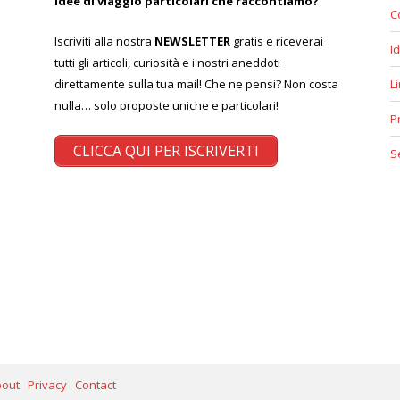
idee di viaggio particolari che raccontiamo?
C
Iscriviti alla nostra
NEWSLETTER
gratis e riceverai
Id
tutti gli articoli, curiosità e i nostri aneddoti
direttamente sulla tua mail! Che ne pensi? Non costa
L
nulla… solo proposte uniche e particolari!
P
CLICCA QUI PER ISCRIVERTI
S
bout
Privacy
Contact