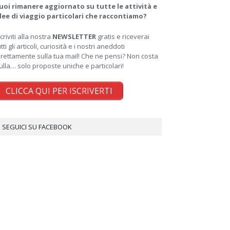
uoi rimanere aggiornato su tutte le attività e
dee di viaggio particolari che raccontiamo?
scriviti alla nostra
NEWSLETTER
gratis e riceverai
utti gli articoli, curiosità e i nostri aneddoti
irettamente sulla tua mail! Che ne pensi? Non costa
ulla… solo proposte uniche e particolari!
CLICCA QUI PER ISCRIVERTI
SEGUICI SU FACEBOOK