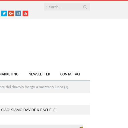
acebook
Twitter
Google+
instagram
youtube
 MARKETING
NEWSLETTER
CONTATTACI
nte del diavolo borgo a mozzano lucca (3)
CIAO! SIAMO DAVIDE & RACHELE