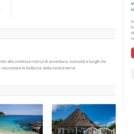
E
V
a
i
e
I
t
d
n
 alla continua ricerca di avventura, curiosità e luoghi da
: raccontare le bellezze della nostra terra!