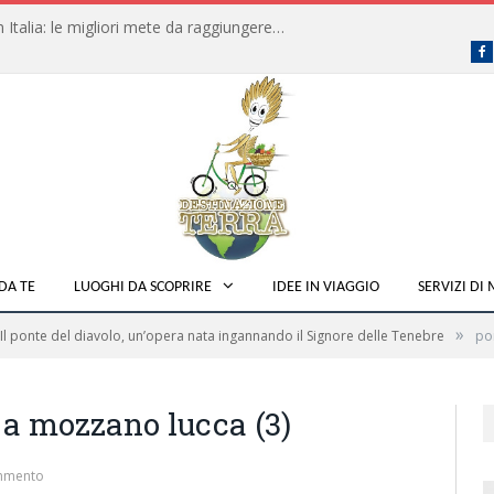
Dove fare campeggio libero in Italia: le migliori mete da raggiungere in traghetto
F
DA TE
LUOGHI DA SCOPRIRE
IDEE IN VIAGGIO
SERVIZI DI
»
Il ponte del diavolo, un’opera nata ingannando il Signore delle Tenebre
po
 a mozzano lucca (3)
mmento