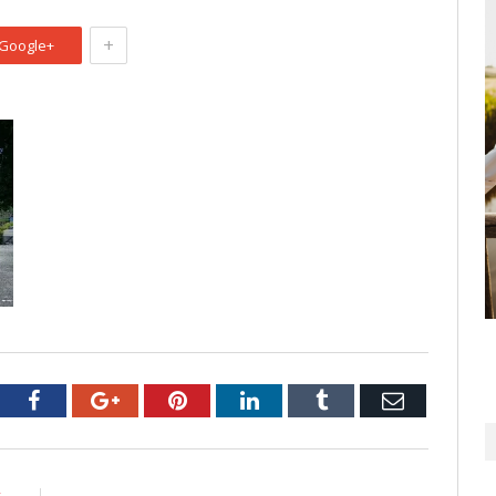
+
Google+
tter
Facebook
Google+
Pinterest
LinkedIn
Tumblr
Email