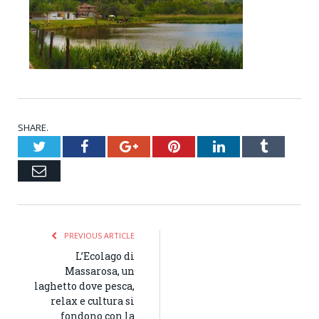
SHARE.
Twitter
Facebook
Google+
Pinterest
LinkedIn
Tumblr
Email
PREVIOUS ARTICLE
L’Ecolago di
Massarosa, un
laghetto dove pesca,
relax e cultura si
fondono con la