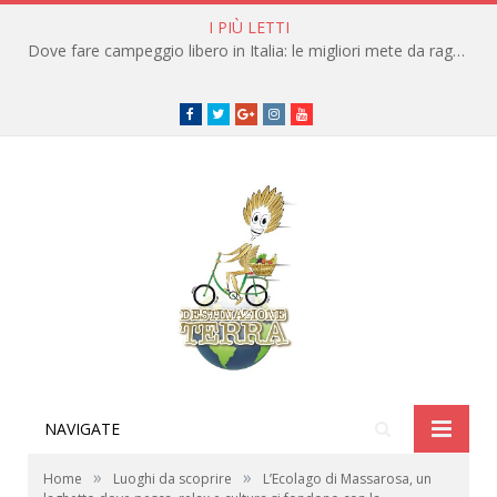
I PIÙ LETTI
Dove fare campeggio libero in Italia: le migliori mete da raggiungere in traghetto
Facebook
Twitter
Google+
instagram
youtube
NAVIGATE
»
»
Home
Luoghi da scoprire
L’Ecolago di Massarosa, un