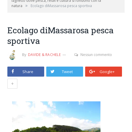
laghetto dove pesca, relax e cultura si fondono con la
»
natura
Ecolago diMassarosa pesca sportiva
Ecolago diMassarosa pesca
sportiva
By
DAVIDE & RACHELE
Nessun commento
Share
Tweet
Google+
+