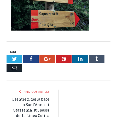
SHARE.
Twitter
Facebook
Google+
Pinterest
LinkedIn
Tumblr
Email
PREVIOUS ARTICLE
I sentieri della pace
a Sant’Anna di
Stazzema, sui passi
della Linea Gotica