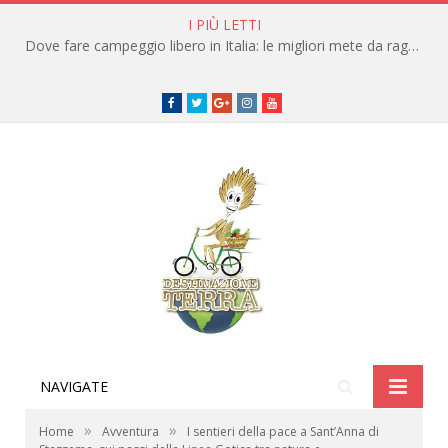
I PIÙ LETTI
Dove fare campeggio libero in Italia: le migliori mete da raggiungere in traghetto
Facebook
Twitter
Google+
instagram
youtube
NAVIGATE
»
»
Home
Avventura
I sentieri della pace a Sant’Anna di