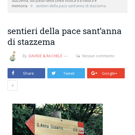
Stazzema, sui passi della Linea Gotica tra natura e
»
memoria
sentieri della pace sant’anna di stazzema
sentieri della pace sant’anna
di stazzema
By
DAVIDE & RACHELE
Nessun commento
Share
Tweet
Google+
+