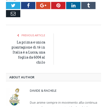
Twitter
Facebook
Google+
Pinterest
LinkedIn
Tumblr
Email
PREVIOUS ARTICLE
La prima e unica
piantagione di tè in
Italia è a Lucca, una
foglia da 600€ al
chilo
ABOUT AUTHOR
DAVIDE & RACHELE
Due anime sempre in movimento alla continua