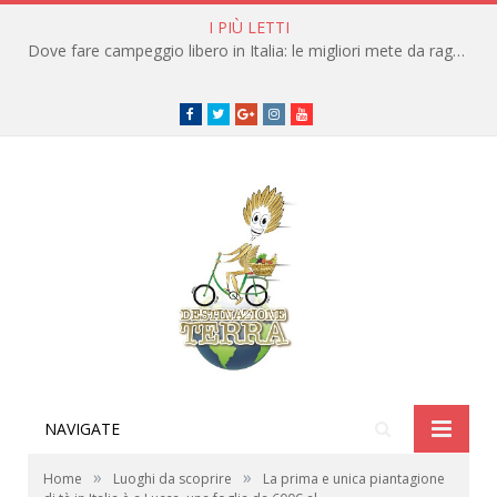
I PIÙ LETTI
Dove fare campeggio libero in Italia: le migliori mete da raggiungere in traghetto
Facebook
Twitter
Google+
instagram
youtube
NAVIGATE
»
»
Home
Luoghi da scoprire
La prima e unica piantagione