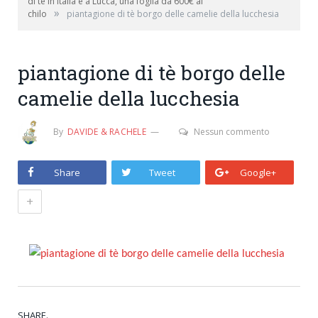
di tè in Italia è a Lucca, una foglia da 600€ al
»
chilo
piantagione di tè borgo delle camelie della lucchesia
piantagione di tè borgo delle
camelie della lucchesia
By
DAVIDE & RACHELE
Nessun commento
Share
Tweet
Google+
+
SHARE.