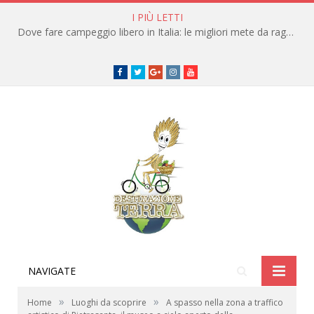
I PIÙ LETTI
Dove fare campeggio libero in Italia: le migliori mete da raggiungere in traghetto
Facebook
Twitter
Google+
instagram
youtube
NAVIGATE
»
»
Home
Luoghi da scoprire
A spasso nella zona a traffico