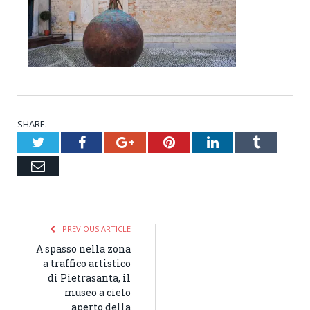
SHARE.
Twitter
Facebook
Google+
Pinterest
LinkedIn
Tumblr
Email
PREVIOUS ARTICLE
A spasso nella zona
a traffico artistico
di Pietrasanta, il
museo a cielo
aperto della