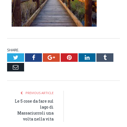
SHARE.
Twitter
Facebook
Google+
Pinterest
LinkedIn
Tumblr
Email
PREVIOUS ARTICLE
Le 5 cose da fare sul
lago di
Massaciuccoli una
volta nella vita