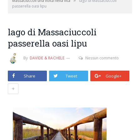
»
Massaciuccoli una volta nella vita
lago di Massaciuccoli
passerella oasi lipu
lago di Massaciuccoli
passerella oasi lipu
By
DAVIDE & RACHELE
Nessun commento
Share
Tweet
Google+
+