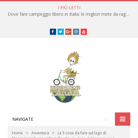
I PIÙ LETTI
Dove fare campeggio libero in Italia: le migliori mete da raggiungere in traghetto
Facebook
Twitter
Google+
instagram
youtube
NAVIGATE
»
»
Home
Avventura
Le 5 cose da fare sul lago di