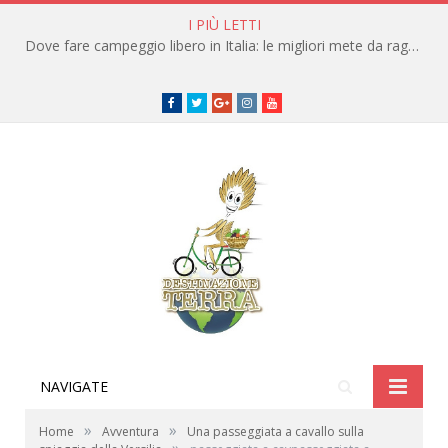
I PIÙ LETTI
Dove fare campeggio libero in Italia: le migliori mete da raggiungere in traghetto
Facebook
Twitter
Google+
instagram
youtube
NAVIGATE
»
»
Home
Avventura
Una passeggiata a cavallo sulla