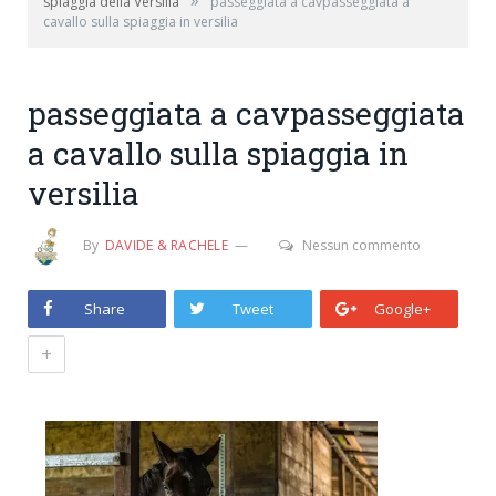
»
spiaggia della Versilia
passeggiata a cavpasseggiata a
cavallo sulla spiaggia in versilia
passeggiata a cavpasseggiata
a cavallo sulla spiaggia in
versilia
By
DAVIDE & RACHELE
Nessun commento
Share
Tweet
Google+
+