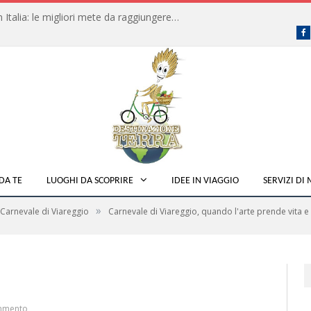
Dove fare campeggio libero in Italia: le migliori mete da raggiungere in traghetto
F
DA TE
LUOGHI DA SCOPRIRE
IDEE IN VIAGGIO
SERVIZI DI
»
Carnevale di Viareggio
Carnevale di Viareggio, quando l'arte prende vita e 
mmento