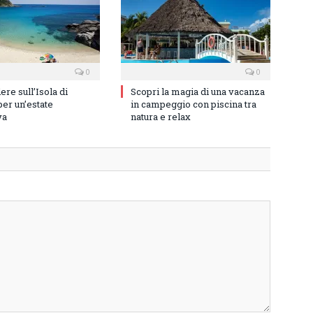
0
0
re sull’Isola di
Scopri la magia di una vacanza
er un’estate
in campeggio con piscina tra
va
natura e relax