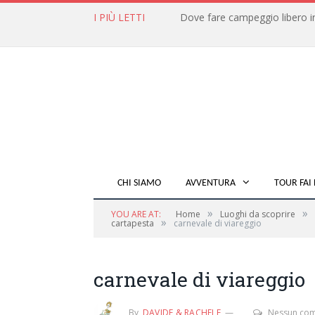
I PIÙ LETTI
CHI SIAMO
AVVENTURA
TOUR FAI 
»
»
YOU ARE AT:
Home
Luoghi da scoprire
»
cartapesta
carnevale di viareggio
carnevale di viareggio
By
DAVIDE & RACHELE
Nessun co