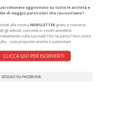
uoi rimanere aggiornato su tutte le attività e
dee di viaggio particolari che raccontiamo?
scriviti alla nostra
NEWSLETTER
gratis e riceverai
utti gli articoli, curiosità e i nostri aneddoti
irettamente sulla tua mail! Che ne pensi? Non costa
ulla… solo proposte uniche e particolari!
CLICCA QUI PER ISCRIVERTI
SEGUICI SU FACEBOOK