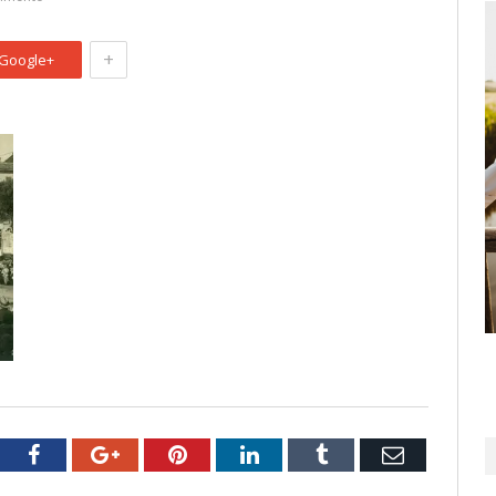
+
Google+
tter
Facebook
Google+
Pinterest
LinkedIn
Tumblr
Email