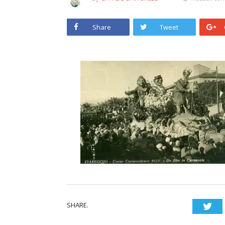
Share
Tweet
SHARE.
Twi