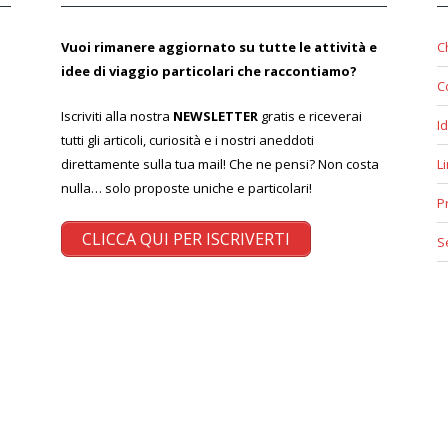
Vuoi rimanere aggiornato su tutte le attività e
C
idee di viaggio particolari che raccontiamo?
C
Iscriviti alla nostra
NEWSLETTER
gratis e riceverai
Id
tutti gli articoli, curiosità e i nostri aneddoti
direttamente sulla tua mail! Che ne pensi? Non costa
L
nulla… solo proposte uniche e particolari!
P
CLICCA QUI PER ISCRIVERTI
S