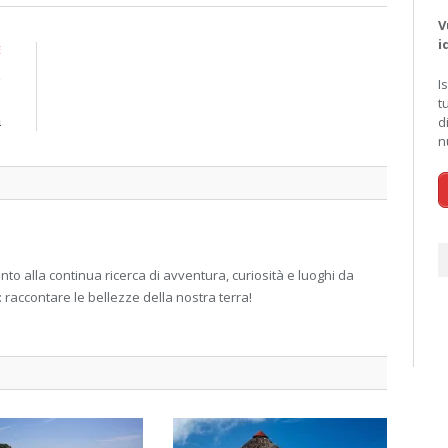
V
i
E
e
I
i
t
a
d
n
 alla continua ricerca di avventura, curiosità e luoghi da
: raccontare le bellezze della nostra terra!