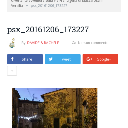
divertente avventura sulla Via Francigena di Massarosa in
»
Versilia
psx_20161206_173227
psx_20161206_173227
By
DAVIDE & RACHELE
Nessun commento
Share
Tweet
Google+
+