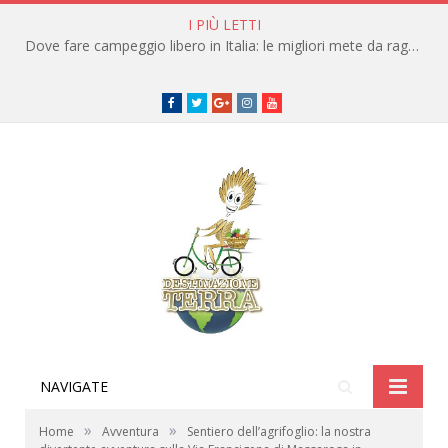
I PIÙ LETTI
Dove fare campeggio libero in Italia: le migliori mete da raggiungere in traghetto
Facebook
Twitter
Google+
instagram
youtube
NAVIGATE
»
»
Home
Avventura
Sentiero dell’agrifoglio: la nostra