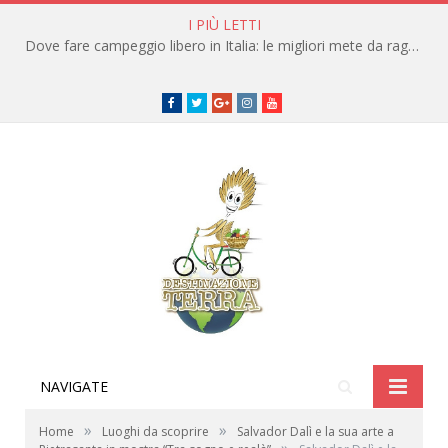
I PIÙ LETTI
Dove fare campeggio libero in Italia: le migliori mete da raggiungere in traghetto
Facebook
Twitter
Google+
instagram
youtube
NAVIGATE
»
»
Home
Luoghi da scoprire
Salvador Dalì e la sua arte a