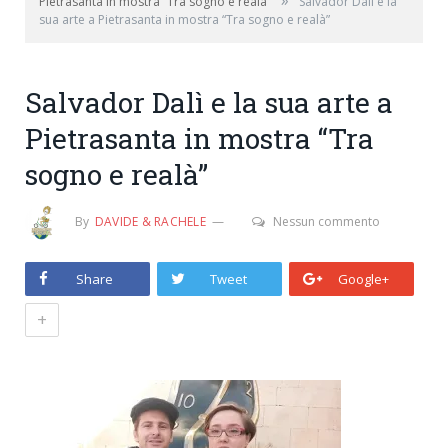
»
Pietrasanta in mostra “Tra sogno e realà”
Salvador Dalì e la
sua arte a Pietrasanta in mostra “Tra sogno e realà”
Salvador Dalì e la sua arte a
Pietrasanta in mostra “Tra
sogno e realà”
By
DAVIDE & RACHELE
Nessun commento
Share
Tweet
Google+
+