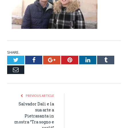
SHARE.
Twitter
Facebook
Google+
Pinterest
LinkedIn
Tumblr
Email
PREVIOUS ARTICLE
Salvador Dalì e la
sua arte a
Pietrasanta in
mostra “Tra sogno e
realà”