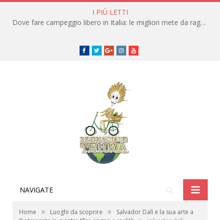
I PIÙ LETTI
Dove fare campeggio libero in Italia: le migliori mete da raggiungere in traghetto
Facebook
Twitter
Google+
instagram
youtube
NAVIGATE
»
»
Home
Luoghi da scoprire
Salvador Dalì e la sua arte a