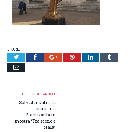
SHARE.
Twitter
Facebook
Google+
Pinterest
LinkedIn
Tumblr
Email
PREVIOUS ARTICLE
Salvador Dalì e la
sua arte a
Pietrasanta in
mostra “Tra sogno e
realà”