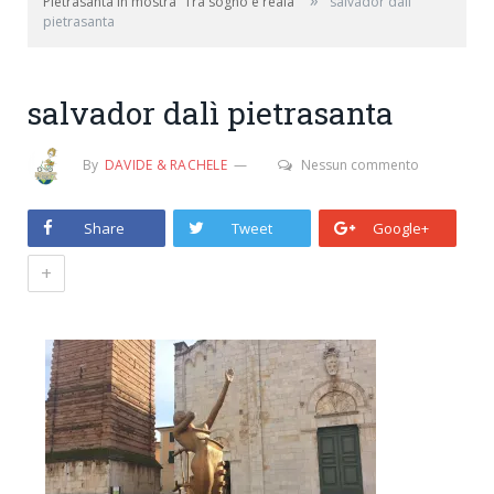
»
Pietrasanta in mostra “Tra sogno e realà”
salvador dalì
pietrasanta
salvador dalì pietrasanta
By
DAVIDE & RACHELE
Nessun commento
Share
Tweet
Google+
+