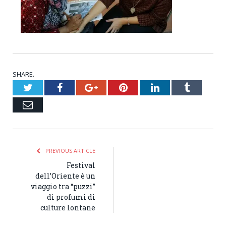
SHARE.
Twitter
Facebook
Google+
Pinterest
LinkedIn
Tumblr
Email
PREVIOUS ARTICLE
Festival
dell’Oriente è un
viaggio tra “puzzi”
di profumi di
culture lontane