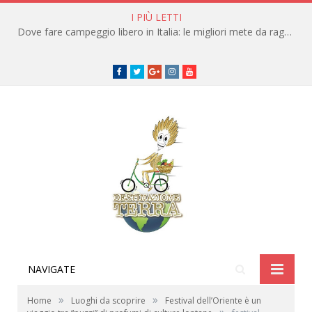
I PIÙ LETTI
Dove fare campeggio libero in Italia: le migliori mete da raggiungere in traghetto
Facebook
Twitter
Google+
instagram
youtube
NAVIGATE
»
»
Home
Luoghi da scoprire
Festival dell’Oriente è un