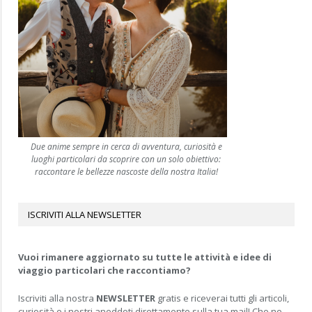
Due anime sempre in cerca di avventura, curiosità e
luoghi particolari da scoprire con un solo obiettivo:
raccontare le bellezze nascoste della nostra Italia!
ISCRIVITI ALLA NEWSLETTER
Vuoi rimanere aggiornato su tutte le attività e idee di
viaggio particolari che raccontiamo?
Iscriviti alla nostra
NEWSLETTER
gratis e riceverai tutti gli articoli,
curiosità e i nostri aneddoti direttamente sulla tua mail! Che ne