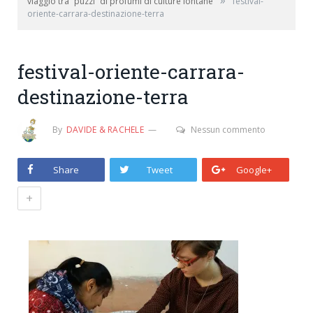
»
viaggio tra “puzzi” di profumi di culture lontane
festival-
oriente-carrara-destinazione-terra
festival-oriente-carrara-
destinazione-terra
By
DAVIDE & RACHELE
Nessun commento
Share
Tweet
Google+
+