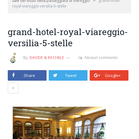
»
sale del lusso della passeggiata di Viareggio
grand-hotel-
royal-viareggio-versilia-5-stelle
grand-hotel-royal-viareggio-
versilia-5-stelle
By
DAVIDE & RACHELE
Nessun commento
Share
Tweet
Google+
+