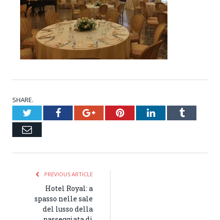
SHARE.
Twitter
Facebook
Google+
Pinterest
LinkedIn
Tumblr
Email
PREVIOUS ARTICLE
Hotel Royal: a
spasso nelle sale
del lusso della
passeggiata di