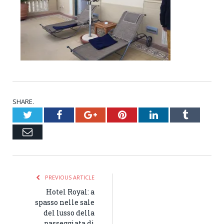
SHARE.
Twitter
Facebook
Google+
Pinterest
LinkedIn
Tumblr
Email
PREVIOUS ARTICLE
Hotel Royal: a
spasso nelle sale
del lusso della
passeggiata di