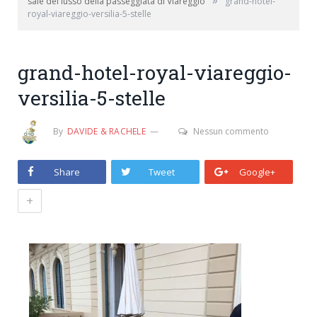
»
sale del lusso della passeggiata di Viareggio
grand-hotel-
royal-viareggio-versilia-5-stelle
grand-hotel-royal-viareggio-
versilia-5-stelle
By
DAVIDE & RACHELE
Nessun commento
Share
Tweet
Google+
+