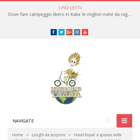
I PIÙ LETTI
Dove fare campeggio libero in Italia: le migliori mete da raggiungere in traghetto
Facebook
Twitter
Google+
instagram
youtube
NAVIGATE
»
»
Home
Luoghi da scoprire
Hotel Royal: a spasso nelle