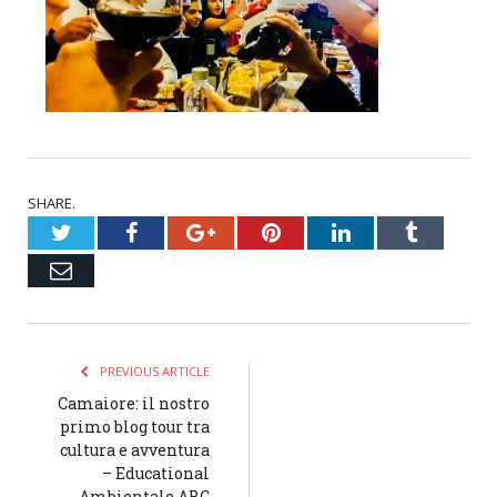
SHARE.
Twitter
Facebook
Google+
Pinterest
LinkedIn
Tumblr
Email
PREVIOUS ARTICLE
Camaiore: il nostro
primo blog tour tra
cultura e avventura
– Educational
Ambientale ABC