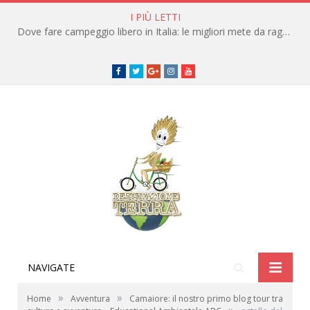
I PIÙ LETTI
Dove fare campeggio libero in Italia: le migliori mete da raggiungere in traghetto
Facebook
Twitter
Google+
instagram
youtube
NAVIGATE
»
»
Home
Avventura
Camaiore: il nostro primo blog tour tra