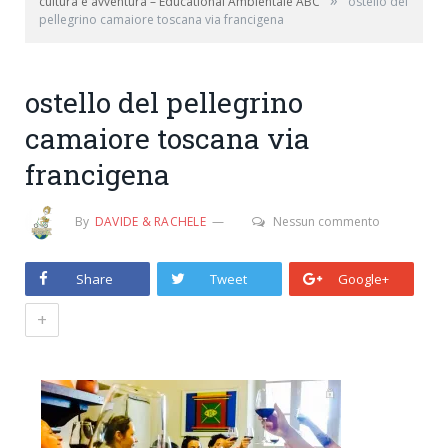
»
cultura e avventura – Educational Ambientale ABC
ostello del
pellegrino camaiore toscana via francigena
ostello del pellegrino
camaiore toscana via
francigena
By
DAVIDE & RACHELE
Nessun commento
Share
Tweet
Google+
+