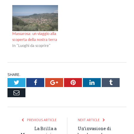
Massarosa: un viaggio alla
scoperta della nostra terra
In "Luoghi da scoprire"
SHARE.
Twitter
Facebook
Google+
Pinterest
LinkedIn
Tumblr
Email
PREVIOUS ARTICLE
NEXT ARTICLE
La Brilla a
Un’invasione di