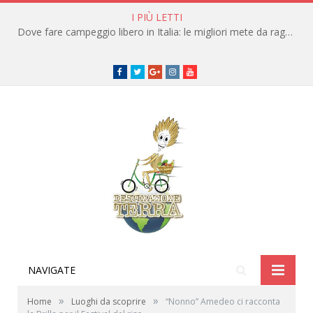
I PIÙ LETTI
Dove fare campeggio libero in Italia: le migliori mete da raggiungere in traghetto
Facebook
Twitter
Google+
instagram
youtube
NAVIGATE
»
»
Home
Luoghi da scoprire
“Nonno” Amedeo ci racconta