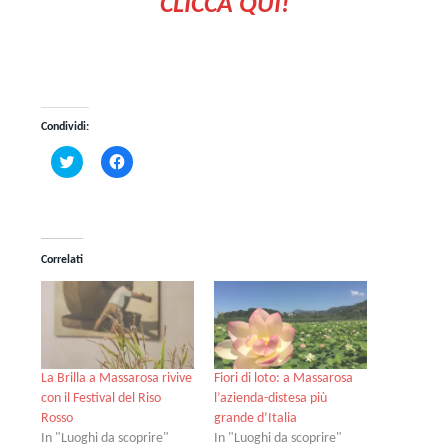
CLICCA QUI!
Condividi:
Fai
Fai
clic
clic
qui
per
per
condividere
condividere
su
su
Facebook
Twitter
(Si
(Si
apre
Correlati
apre
in
in
una
una
nuova
nuova
finestra)
finestra)
La Brilla a Massarosa rivive
Fiori di loto: a Massarosa
con il Festival del Riso
l’azienda-distesa più
Rosso
grande d’Italia
In "Luoghi da scoprire"
In "Luoghi da scoprire"