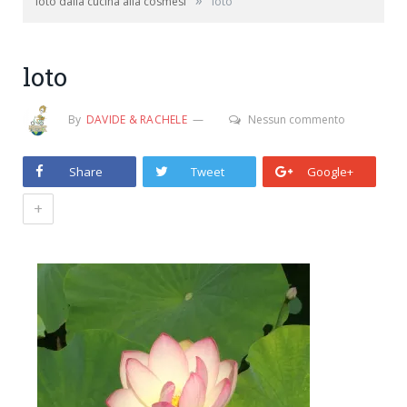
»
loto dalla cucina alla cosmesi
loto
loto
By
DAVIDE & RACHELE
Nessun commento
Share
Tweet
Google+
+