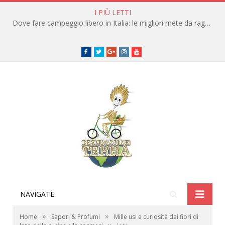
I PIÙ LETTI
Dove fare campeggio libero in Italia: le migliori mete da raggiungere in traghetto
Facebook
Twitter
Google+
instagram
youtube
NAVIGATE
»
»
Home
Sapori & Profumi
Mille usi e curiosità dei fiori di