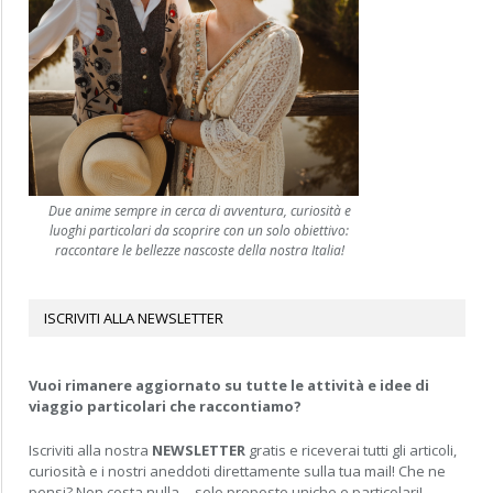
Due anime sempre in cerca di avventura, curiosità e
luoghi particolari da scoprire con un solo obiettivo:
raccontare le bellezze nascoste della nostra Italia!
ISCRIVITI ALLA NEWSLETTER
Vuoi rimanere aggiornato su tutte le attività e idee di
viaggio particolari che raccontiamo?
Iscriviti alla nostra
NEWSLETTER
gratis e riceverai tutti gli articoli,
curiosità e i nostri aneddoti direttamente sulla tua mail! Che ne
pensi? Non costa nulla… solo proposte uniche e particolari!