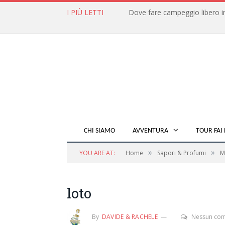
I PIÙ LETTI
CHI SIAMO
AVVENTURA
TOUR FAI 
»
»
YOU ARE AT:
Home
Sapori & Profumi
M
loto
By
DAVIDE & RACHELE
Nessun co