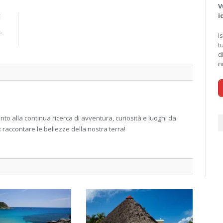
V
i
E
a
I
i
t
d
n
 alla continua ricerca di avventura, curiosità e luoghi da
: raccontare le bellezze della nostra terra!