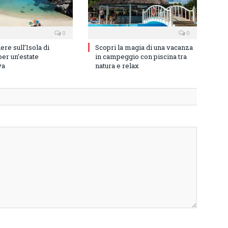
0
0
re sull’Isola di
Scopri la magia di una vacanza
er un’estate
in campeggio con piscina tra
va
natura e relax