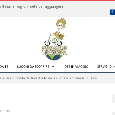
Dove fare campeggio libero in Italia: le migliori mete da raggiungere in traghetto
F
DA TE
LUOGHI DA SCOPRIRE
IDEE IN VIAGGIO
SERVIZI DI
»
ille usi e curiosità dei fiori di loto dalla cucina alla cosmesi
loto
mmento