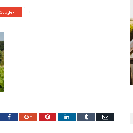
+
Google+
tter
Facebook
Google+
Pinterest
LinkedIn
Tumblr
Email