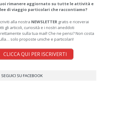
uoi rimanere aggiornato su tutte le attività e
dee di viaggio particolari che raccontiamo?
scriviti alla nostra
NEWSLETTER
gratis e riceverai
utti gli articoli, curiosità e i nostri aneddoti
irettamente sulla tua mail! Che ne pensi? Non costa
ulla… solo proposte uniche e particolari!
CLICCA QUI PER ISCRIVERTI
SEGUICI SU FACEBOOK