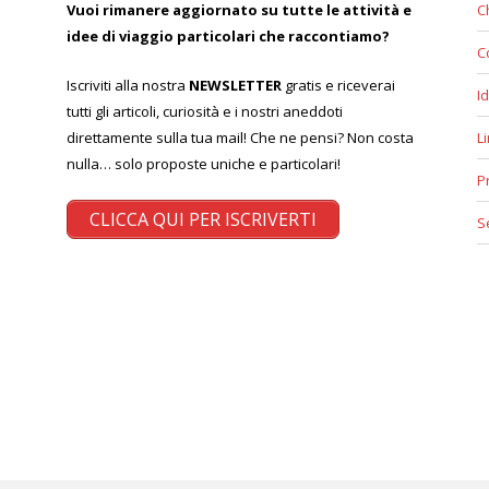
Vuoi rimanere aggiornato su tutte le attività e
C
idee di viaggio particolari che raccontiamo?
C
Iscriviti alla nostra
NEWSLETTER
gratis e riceverai
Id
tutti gli articoli, curiosità e i nostri aneddoti
direttamente sulla tua mail! Che ne pensi? Non costa
L
nulla… solo proposte uniche e particolari!
P
CLICCA QUI PER ISCRIVERTI
S