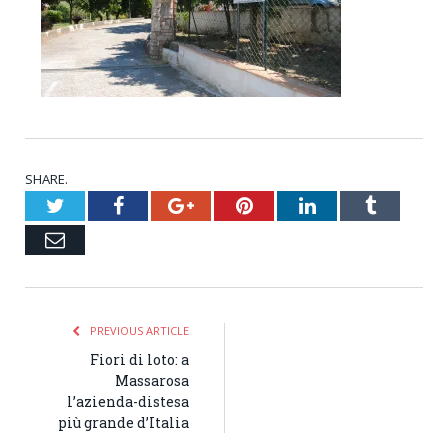
SHARE.
Twitter
Facebook
Google+
Pinterest
LinkedIn
Tumblr
Email
PREVIOUS ARTICLE
Fiori di loto: a
Massarosa
l’azienda-distesa
più grande d’Italia