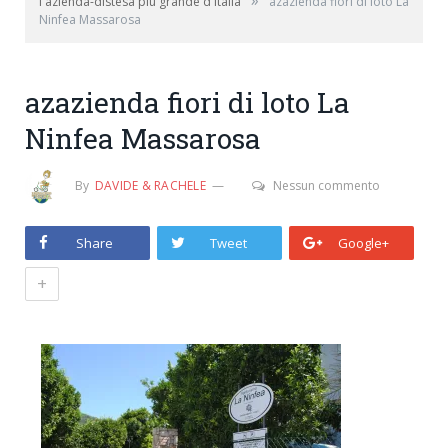
»
l'azienda-distesa più grande d'Italia
azazienda fiori di loto La
Ninfea Massarosa
azazienda fiori di loto La
Ninfea Massarosa
By
DAVIDE & RACHELE
Nessun commento
Share
Tweet
Google+
+