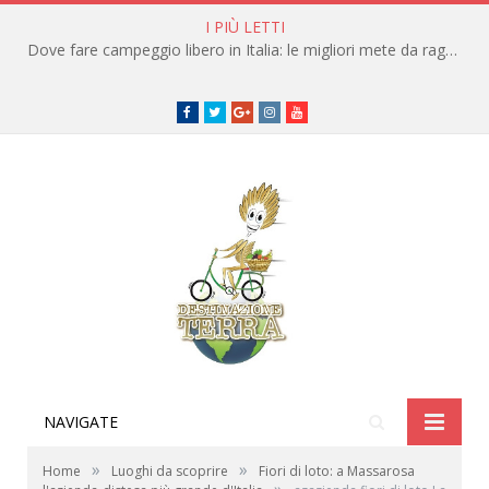
I PIÙ LETTI
Dove fare campeggio libero in Italia: le migliori mete da raggiungere in traghetto
Facebook
Twitter
Google+
instagram
youtube
NAVIGATE
»
»
Home
Luoghi da scoprire
Fiori di loto: a Massarosa