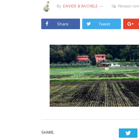
By
DAVIDE & RACHELE
Nessun co
Share
Tweet
SHARE.
Twi