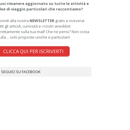
uoi rimanere aggiornato su tutte le attività e
dee di viaggio particolari che raccontiamo?
scriviti alla nostra
NEWSLETTER
gratis e riceverai
utti gli articoli, curiosità e i nostri aneddoti
irettamente sulla tua mail! Che ne pensi? Non costa
ulla… solo proposte uniche e particolari!
CLICCA QUI PER ISCRIVERTI
SEGUICI SU FACEBOOK