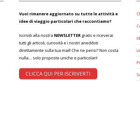
Vuoi rimanere aggiornato su tutte le attività e
C
idee di viaggio particolari che raccontiamo?
C
Iscriviti alla nostra
NEWSLETTER
gratis e riceverai
Id
tutti gli articoli, curiosità e i nostri aneddoti
direttamente sulla tua mail! Che ne pensi? Non costa
L
nulla… solo proposte uniche e particolari!
P
CLICCA QUI PER ISCRIVERTI
S