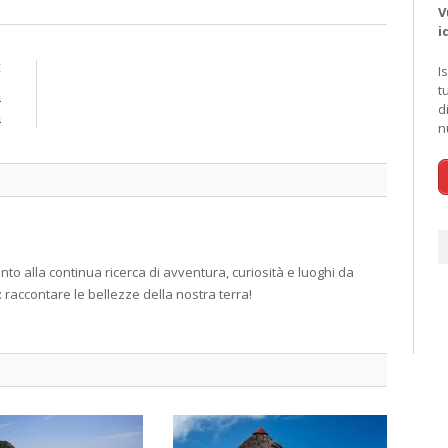
V
i
E
I
t
a
d
a
n
 alla continua ricerca di avventura, curiosità e luoghi da
: raccontare le bellezze della nostra terra!