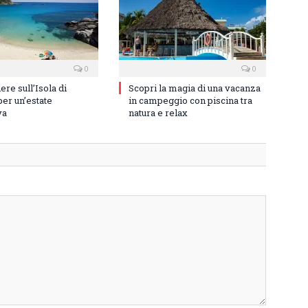
0
0
re sull’Isola di
Scopri la magia di una vacanza
er un’estate
in campeggio con piscina tra
va
natura e relax