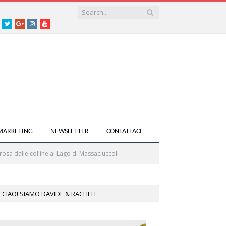
acebook
Twitter
Google+
instagram
youtube
 MARKETING
NEWSLETTER
CONTATTACI
arosa dalle colline al Lago di Massaciuccoli
CIAO! SIAMO DAVIDE & RACHELE