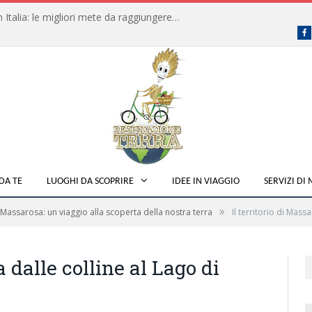
Dove fare campeggio libero in Italia: le migliori mete da raggiungere in traghetto
F
DA TE
LUOGHI DA SCOPRIRE
IDEE IN VIAGGIO
SERVIZI DI
»
Massarosa: un viaggio alla scoperta della nostra terra
Il territorio di Mass
a dalle colline al Lago di