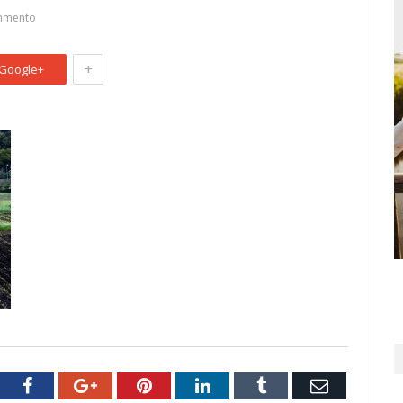
mmento
+
Google+
tter
Facebook
Google+
Pinterest
LinkedIn
Tumblr
Email