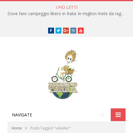
I PIÙ LETTI
Dove fare campeggio libero in Italia: le migliori mete da raggiungere in traghetto
Facebook
Twitter
Google+
instagram
youtube
NAVIGATE
»
Home
Posts Tagged "valadier"