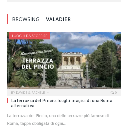
BROWSING:
VALADIER
LUOGHI DA SCOPRIRE
BY
DAVIDE & RACHELE
0
La terrazza del Pincio, luoghi magici di una Roma
alternativa
La terrazza del Pincio, una delle terrazze più famose di
Roma, tappa obbligata di ogni…