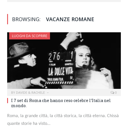
BROWSING:
VACANZE ROMANE
LUOGHI DA SCOPRIRE
BY
DAVIDE & RACHELE
0
I 7 set di Roma che hanno reso celebre l’Italia nel
mondo.
Roma, la grande città, la città storica, la città eterna. Chissà
quante storie ha visto…