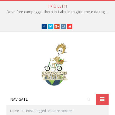
I PIÙ LETTI
Dove fare campeggio libero in Italia: le migliori mete da raggiungere in traghetto
Facebook
Twitter
Google+
instagram
youtube
NAVIGATE
»
Home
Posts Tagged "vacanze romane"