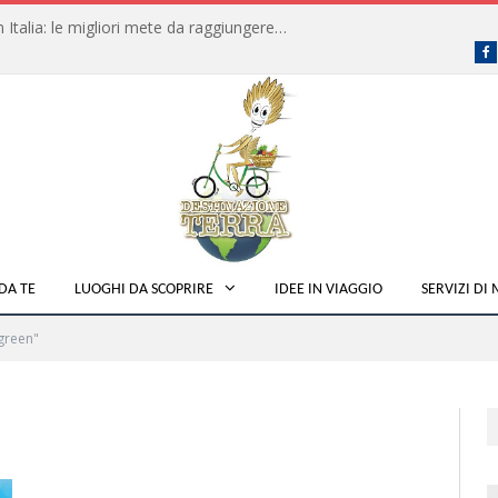
Dove fare campeggio libero in Italia: le migliori mete da raggiungere in traghetto
F
DA TE
LUOGHI DA SCOPRIRE
IDEE IN VIAGGIO
SERVIZI DI
green"