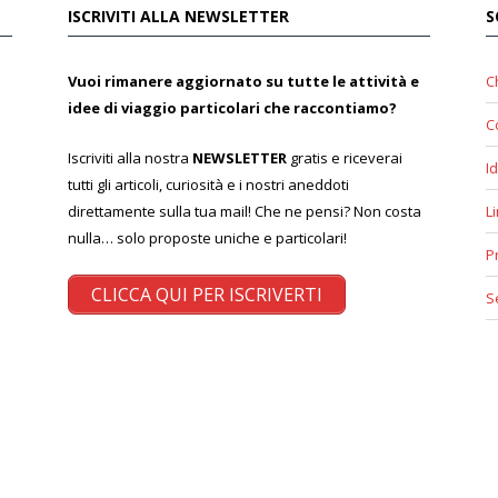
ISCRIVITI ALLA NEWSLETTER
S
Vuoi rimanere aggiornato su tutte le attività e
C
idee di viaggio particolari che raccontiamo?
C
Iscriviti alla nostra
NEWSLETTER
gratis e riceverai
Id
tutti gli articoli, curiosità e i nostri aneddoti
direttamente sulla tua mail! Che ne pensi? Non costa
L
nulla… solo proposte uniche e particolari!
P
CLICCA QUI PER ISCRIVERTI
S