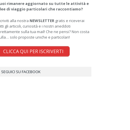
uoi rimanere aggiornato su tutte le attività e
dee di viaggio particolari che raccontiamo?
scriviti alla nostra
NEWSLETTER
gratis e riceverai
utti gli articoli, curiosità e i nostri aneddoti
irettamente sulla tua mail! Che ne pensi? Non costa
ulla… solo proposte uniche e particolari!
CLICCA QUI PER ISCRIVERTI
SEGUICI SU FACEBOOK