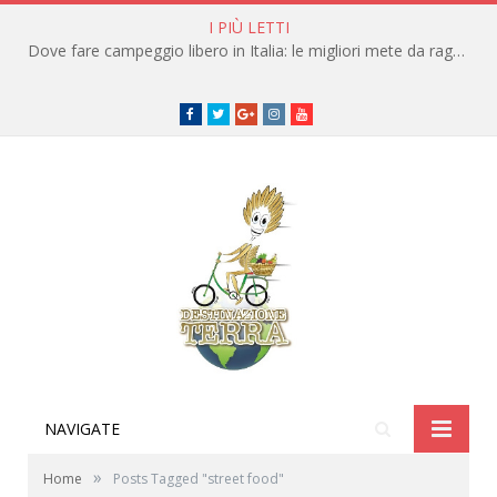
I PIÙ LETTI
Dove fare campeggio libero in Italia: le migliori mete da raggiungere in traghetto
Facebook
Twitter
Google+
instagram
youtube
NAVIGATE
»
Home
Posts Tagged "street food"