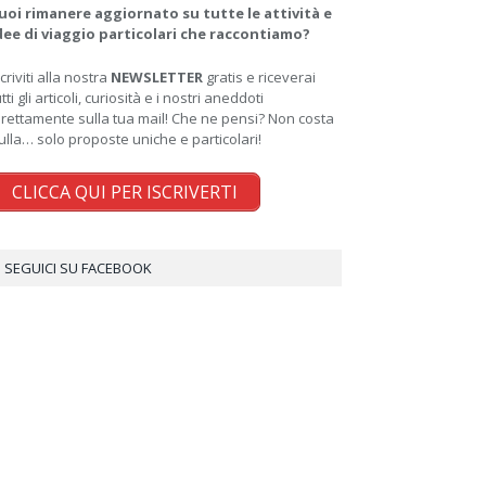
uoi rimanere aggiornato su tutte le attività e
dee di viaggio particolari che raccontiamo?
scriviti alla nostra
NEWSLETTER
gratis e riceverai
utti gli articoli, curiosità e i nostri aneddoti
irettamente sulla tua mail! Che ne pensi? Non costa
ulla… solo proposte uniche e particolari!
CLICCA QUI PER ISCRIVERTI
SEGUICI SU FACEBOOK