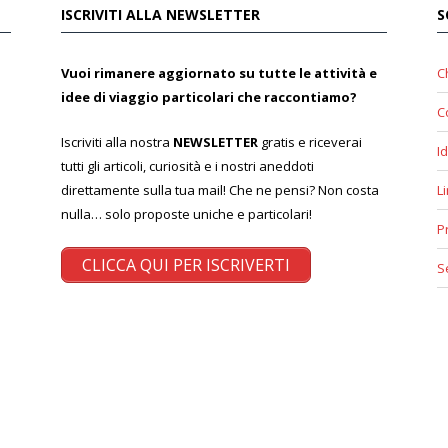
ISCRIVITI ALLA NEWSLETTER
S
Vuoi rimanere aggiornato su tutte le attività e
C
idee di viaggio particolari che raccontiamo?
C
Iscriviti alla nostra
NEWSLETTER
gratis e riceverai
Id
tutti gli articoli, curiosità e i nostri aneddoti
direttamente sulla tua mail! Che ne pensi? Non costa
L
nulla… solo proposte uniche e particolari!
P
CLICCA QUI PER ISCRIVERTI
S