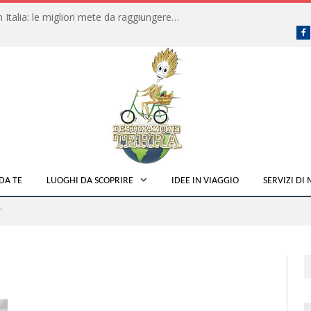
Dove fare campeggio libero in Italia: le migliori mete da raggiungere in traghetto
F
DA TE
LUOGHI DA SCOPRIRE
IDEE IN VIAGGIO
SERVIZI DI
"