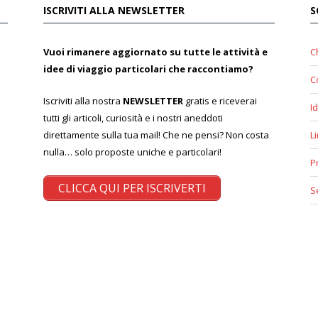
ISCRIVITI ALLA NEWSLETTER
S
Vuoi rimanere aggiornato su tutte le attività e
C
idee di viaggio particolari che raccontiamo?
C
Iscriviti alla nostra
NEWSLETTER
gratis e riceverai
Id
tutti gli articoli, curiosità e i nostri aneddoti
direttamente sulla tua mail! Che ne pensi? Non costa
L
nulla… solo proposte uniche e particolari!
P
CLICCA QUI PER ISCRIVERTI
S