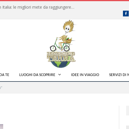
Dove fare campeggio libero in Italia: le migliori mete da raggiungere in traghetto
F
DA TE
LUOGHI DA SCOPRIRE
IDEE IN VIAGGIO
SERVIZI DI
i"