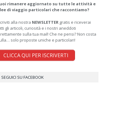
uoi rimanere aggiornato su tutte le attività e
dee di viaggio particolari che raccontiamo?
scriviti alla nostra
NEWSLETTER
gratis e riceverai
utti gli articoli, curiosità e i nostri aneddoti
irettamente sulla tua mail! Che ne pensi? Non costa
ulla… solo proposte uniche e particolari!
CLICCA QUI PER ISCRIVERTI
SEGUICI SU FACEBOOK