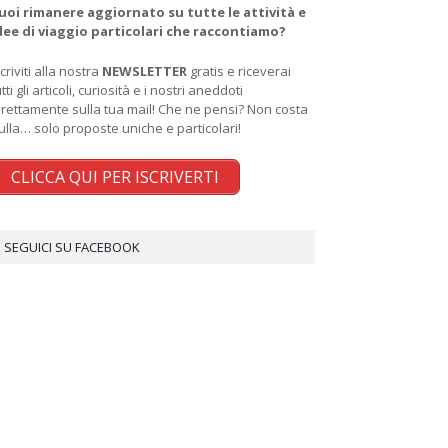
uoi rimanere aggiornato su tutte le attività e
dee di viaggio particolari che raccontiamo?
scriviti alla nostra
NEWSLETTER
gratis e riceverai
utti gli articoli, curiosità e i nostri aneddoti
irettamente sulla tua mail! Che ne pensi? Non costa
ulla… solo proposte uniche e particolari!
CLICCA QUI PER ISCRIVERTI
SEGUICI SU FACEBOOK