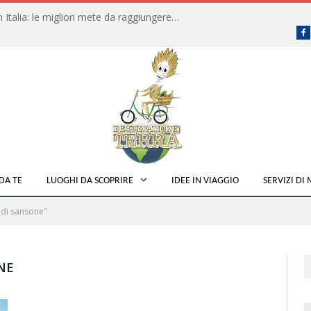
Dove fare campeggio libero in Italia: le migliori mete da raggiungere in traghetto
F
DA TE
LUOGHI DA SCOPRIRE
IDEE IN VIAGGIO
SERVIZI DI
 di sansone"
NE