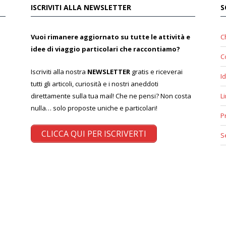
ISCRIVITI ALLA NEWSLETTER
S
Vuoi rimanere aggiornato su tutte le attività e
C
idee di viaggio particolari che raccontiamo?
C
Iscriviti alla nostra
NEWSLETTER
gratis e riceverai
Id
tutti gli articoli, curiosità e i nostri aneddoti
direttamente sulla tua mail! Che ne pensi? Non costa
L
nulla… solo proposte uniche e particolari!
P
CLICCA QUI PER ISCRIVERTI
S