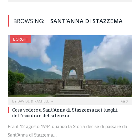
BROWSING:
SANT’ANNA DI STAZZEMA
BORGHI
BY
DAVIDE & RACHELE
0
Cosa vedere a Sant’Anna di Stazzema nei luoghi
dell’eccidio e del silenzio
Era il 12 agosto 1944 quando la Storia decise di passare da
Sant’Anna di Stazzema…