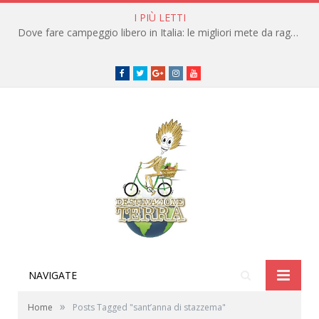
I PIÙ LETTI
Dove fare campeggio libero in Italia: le migliori mete da raggiungere in traghetto
Facebook
Twitter
Google+
instagram
youtube
NAVIGATE
»
Home
Posts Tagged "sant’anna di stazzema"