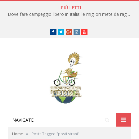
I PIÙ LETTI
Dove fare campeggio libero in Italia: le migliori mete da raggiungere in traghetto
Facebook
Twitter
Google+
instagram
youtube
NAVIGATE
»
Home
Posts Tagged "posti strani"