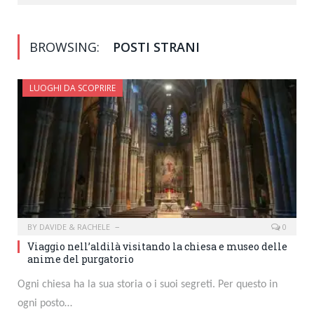
BROWSING:
POSTI STRANI
LUOGHI DA SCOPRIRE
BY
DAVIDE & RACHELE
0
Viaggio nell’aldilà visitando la chiesa e museo delle
anime del purgatorio
Ogni chiesa ha la sua storia o i suoi segreti. Per questo in
ogni posto…