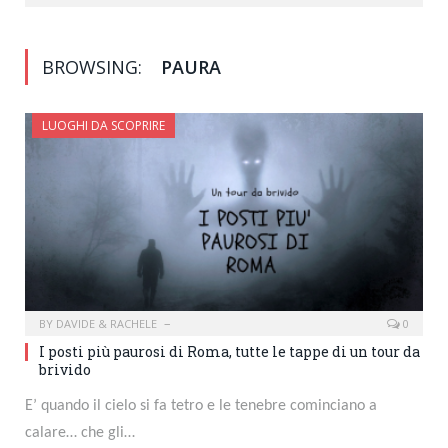
BROWSING:
PAURA
LUOGHI DA SCOPRIRE
BY
DAVIDE & RACHELE
0
I posti più paurosi di Roma, tutte le tappe di un tour da
brivido
E’ quando il cielo si fa tetro e le tenebre cominciano a
calare… che gli…