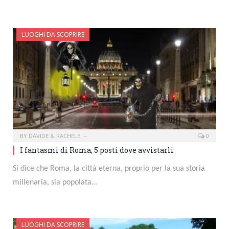
LUOGHI DA SCOPRIRE
BY
DAVIDE & RACHELE
0
I fantasmi di Roma, 5 posti dove avvistarli
Si dice che Roma, la città eterna, proprio per la sua storia
millenaria, sia popolata…
LUOGHI DA SCOPRIRE