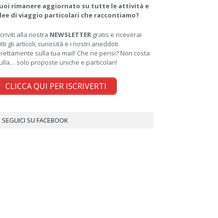
uoi rimanere aggiornato su tutte le attività e
dee di viaggio particolari che raccontiamo?
scriviti alla nostra
NEWSLETTER
gratis e riceverai
utti gli articoli, curiosità e i nostri aneddoti
irettamente sulla tua mail! Che ne pensi? Non costa
ulla… solo proposte uniche e particolari!
CLICCA QUI PER ISCRIVERTI
SEGUICI SU FACEBOOK