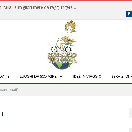
Dove fare campeggio libero in Italia: le migliori mete da raggiungere in traghetto
F
DA TE
LUOGHI DA SCOPRIRE
IDEE IN VIAGGIO
SERVIZI DI
bbandonati"
I