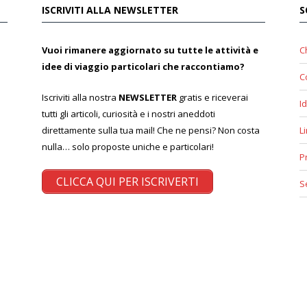
ISCRIVITI ALLA NEWSLETTER
S
Vuoi rimanere aggiornato su tutte le attività e
C
idee di viaggio particolari che raccontiamo?
C
Iscriviti alla nostra
NEWSLETTER
gratis e riceverai
Id
tutti gli articoli, curiosità e i nostri aneddoti
direttamente sulla tua mail! Che ne pensi? Non costa
L
nulla… solo proposte uniche e particolari!
P
CLICCA QUI PER ISCRIVERTI
S