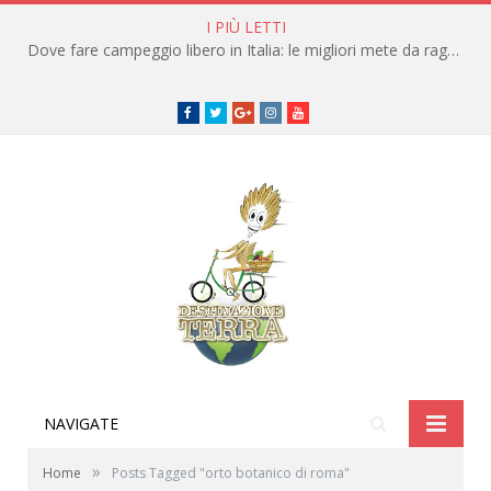
I PIÙ LETTI
Dove fare campeggio libero in Italia: le migliori mete da raggiungere in traghetto
Facebook
Twitter
Google+
instagram
youtube
NAVIGATE
»
Home
Posts Tagged "orto botanico di roma"