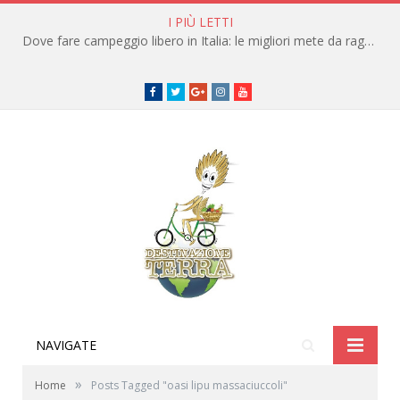
I PIÙ LETTI
Dove fare campeggio libero in Italia: le migliori mete da raggiungere in traghetto
Facebook
Twitter
Google+
instagram
youtube
NAVIGATE
»
Home
Posts Tagged "oasi lipu massaciuccoli"