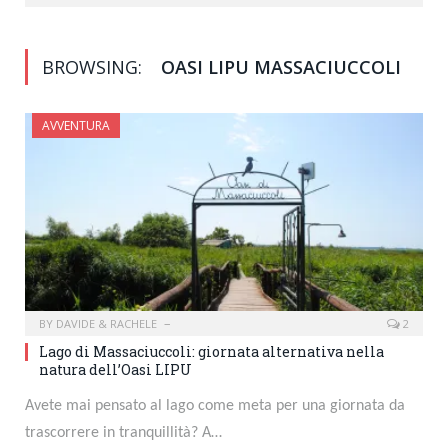
BROWSING:
OASI LIPU MASSACIUCCOLI
AVVENTURA
BY
DAVIDE & RACHELE
2
Lago di Massaciuccoli: giornata alternativa nella
natura dell’Oasi LIPU
Avete mai pensato al lago come meta per una giornata da
trascorrere in tranquillità? A…