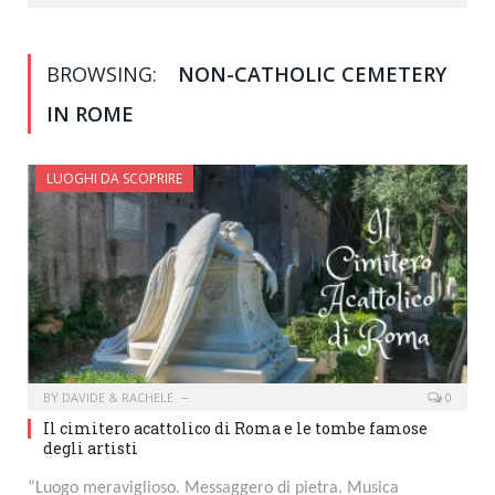
BROWSING:
NON-CATHOLIC CEMETERY
IN ROME
LUOGHI DA SCOPRIRE
BY
DAVIDE & RACHELE
0
Il cimitero acattolico di Roma e le tombe famose
degli artisti
“Luogo meraviglioso. Messaggero di pietra. Musica