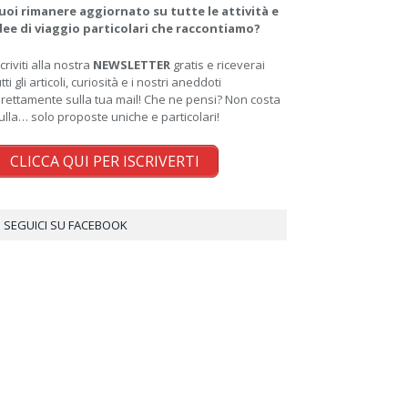
uoi rimanere aggiornato su tutte le attività e
dee di viaggio particolari che raccontiamo?
scriviti alla nostra
NEWSLETTER
gratis e riceverai
utti gli articoli, curiosità e i nostri aneddoti
irettamente sulla tua mail! Che ne pensi? Non costa
ulla… solo proposte uniche e particolari!
CLICCA QUI PER ISCRIVERTI
SEGUICI SU FACEBOOK