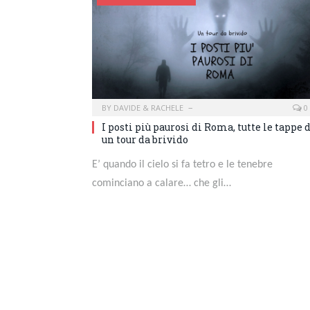
BY
DAVIDE & RACHELE
0
I posti più paurosi di Roma, tutte le tappe 
un tour da brivido
E’ quando il cielo si fa tetro e le tenebre
cominciano a calare… che gli…