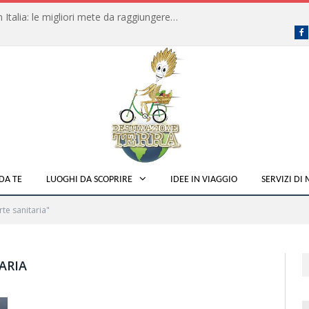
Dove fare campeggio libero in Italia: le migliori mete da raggiungere in traghetto
F
DA TE
LUOGHI DA SCOPRIRE
IDEE IN VIAGGIO
SERVIZI DI
te sanitaria"
ARIA