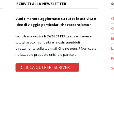
ISCRIVITI ALLA NEWSLETTER
S
Vuoi rimanere aggiornato su tutte le attività e
C
idee di viaggio particolari che raccontiamo?
C
Iscriviti alla nostra
NEWSLETTER
gratis e riceverai
Id
tutti gli articoli, curiosità e i nostri aneddoti
direttamente sulla tua mail! Che ne pensi? Non costa
L
nulla… solo proposte uniche e particolari!
P
CLICCA QUI PER ISCRIVERTI
S