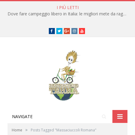
I PIÙ LETTI
Dove fare campeggio libero in Italia: le migliori mete da raggiungere in traghetto
Facebook
Twitter
Google+
instagram
youtube
NAVIGATE
»
Home
Posts Tagged "Massaciuccoli Romana"