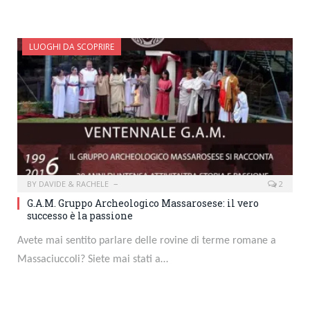
LUOGHI DA SCOPRIRE
BY
DAVIDE & RACHELE
2
G.A.M. Gruppo Archeologico Massarosese: il vero
successo è la passione
Avete mai sentito parlare delle rovine di terme romane a
Massaciuccoli? Siete mai stati a…