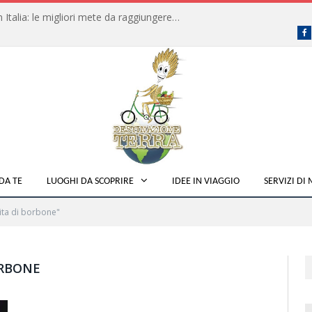
Dove fare campeggio libero in Italia: le migliori mete da raggiungere in traghetto
F
DA TE
LUOGHI DA SCOPRIRE
IDEE IN VIAGGIO
SERVIZI DI
ita di borbone"
ORBONE