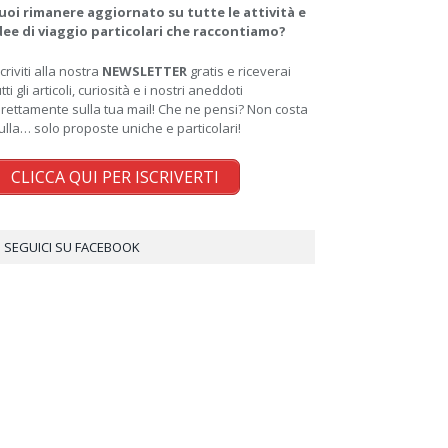
uoi rimanere aggiornato su tutte le attività e
dee di viaggio particolari che raccontiamo?
scriviti alla nostra
NEWSLETTER
gratis e riceverai
utti gli articoli, curiosità e i nostri aneddoti
irettamente sulla tua mail! Che ne pensi? Non costa
ulla… solo proposte uniche e particolari!
CLICCA QUI PER ISCRIVERTI
SEGUICI SU FACEBOOK