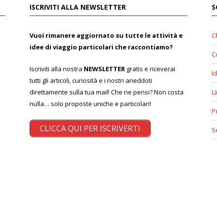
ISCRIVITI ALLA NEWSLETTER
S
Vuoi rimanere aggiornato su tutte le attività e
C
idee di viaggio particolari che raccontiamo?
C
Iscriviti alla nostra
NEWSLETTER
gratis e riceverai
Id
tutti gli articoli, curiosità e i nostri aneddoti
direttamente sulla tua mail! Che ne pensi? Non costa
L
nulla… solo proposte uniche e particolari!
P
CLICCA QUI PER ISCRIVERTI
S