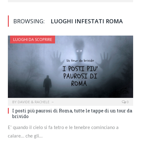
BROWSING:
LUOGHI INFESTATI ROMA
LUOGHI DA SCOPRIRE
BY
DAVIDE & RACHELE
0
I posti più paurosi di Roma, tutte le tappe di un tour da
brivido
E’ quando il cielo si fa tetro e le tenebre cominciano a
calare… che gli…