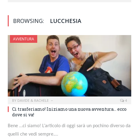
BROWSING:
LUCCHESIA
AVVENTURA
BY
DAVIDE & RACHELE
4
Ci trasferiamo! Iniziamo una nuova avventura… ecco
dove si va!
Bene …ci siamo! L’articolo di oggi sarà un pochino diverso da
quelli che vedi sempre.…