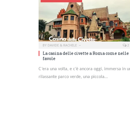
BY
DAVIDE & RACHELE
2
La casina delle civette a Roma come nelle
favole
C’era una volta, e c’è ancora oggi, immersa in u
rilassante parco verde, una piccola…