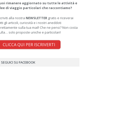
uoi rimanere aggiornato su tutte le attività e
dee di viaggio particolari che raccontiamo?
scriviti alla nostra
NEWSLETTER
gratis e riceverai
utti gli articoli, curiosità e i nostri aneddoti
irettamente sulla tua mail! Che ne pensi? Non costa
ulla… solo proposte uniche e particolari!
CLICCA QUI PER ISCRIVERTI
SEGUICI SU FACEBOOK