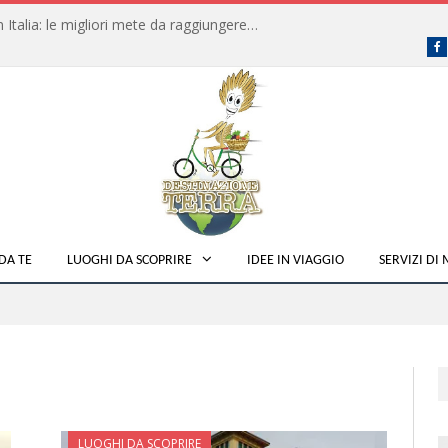
Dove fare campeggio libero in Italia: le migliori mete da raggiungere in traghetto
F
DA TE
LUOGHI DA SCOPRIRE
IDEE IN VIAGGIO
SERVIZI DI
LUOGHI DA SCOPRIRE