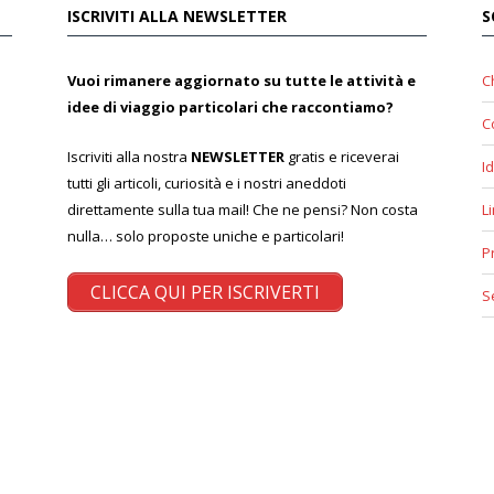
ISCRIVITI ALLA NEWSLETTER
S
Vuoi rimanere aggiornato su tutte le attività e
C
idee di viaggio particolari che raccontiamo?
C
Iscriviti alla nostra
NEWSLETTER
gratis e riceverai
Id
tutti gli articoli, curiosità e i nostri aneddoti
direttamente sulla tua mail! Che ne pensi? Non costa
L
nulla… solo proposte uniche e particolari!
P
CLICCA QUI PER ISCRIVERTI
S