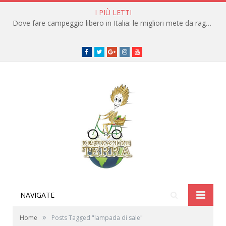
I PIÙ LETTI
Dove fare campeggio libero in Italia: le migliori mete da raggiungere in traghetto
Facebook
Twitter
Google+
instagram
youtube
NAVIGATE
»
Home
Posts Tagged "lampada di sale"