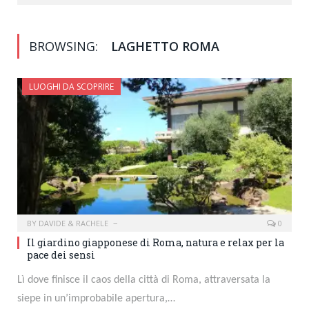
BROWSING:
LAGHETTO ROMA
LUOGHI DA SCOPRIRE
BY
DAVIDE & RACHELE
0
Il giardino giapponese di Roma, natura e relax per la
pace dei sensi
Lì dove finisce il caos della città di Roma, attraversata la
siepe in un’improbabile apertura,…