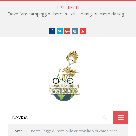
I PIÙ LETTI
Dove fare campeggio libero in Italia: le migliori mete da raggiungere in traghetto
Facebook
Twitter
Google+
instagram
youtube
NAVIGATE
»
Home
Posts Tagged "hotel villa ariston lido di camaiore"