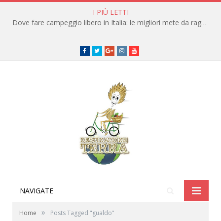
I PIÙ LETTI
Dove fare campeggio libero in Italia: le migliori mete da raggiungere in traghetto
Facebook
Twitter
Google+
instagram
youtube
NAVIGATE
»
Home
Posts Tagged "gualdo"