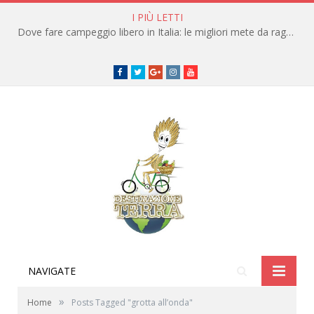
I PIÙ LETTI
Dove fare campeggio libero in Italia: le migliori mete da raggiungere in traghetto
Facebook
Twitter
Google+
instagram
youtube
NAVIGATE
»
Home
Posts Tagged "grotta all’onda"