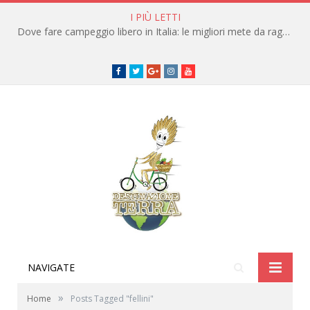
I PIÙ LETTI
Dove fare campeggio libero in Italia: le migliori mete da raggiungere in traghetto
Facebook
Twitter
Google+
instagram
youtube
NAVIGATE
»
Home
Posts Tagged "fellini"