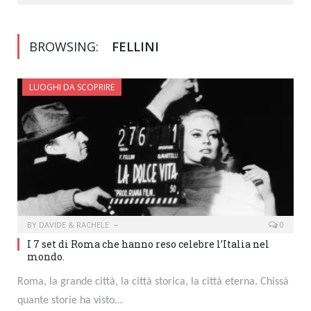
BROWSING:
FELLINI
LUOGHI DA SCOPRIRE
BY
DAVIDE & RACHELE
0
I 7 set di Roma che hanno reso celebre l’Italia nel
mondo.
Roma, la grande città, la città storica, la città eterna. Chissà
quante storie ha visto…