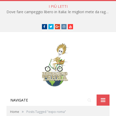
I PIÙ LETTI
Dove fare campeggio libero in Italia: le migliori mete da raggiungere in traghetto
Facebook
Twitter
Google+
instagram
youtube
NAVIGATE
»
Home
Posts Tagged "expo roma"