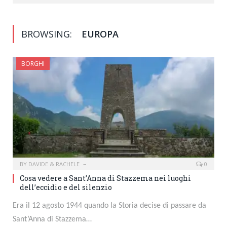
BROWSING:
EUROPA
BORGHI
BY
DAVIDE & RACHELE
0
Cosa vedere a Sant’Anna di Stazzema nei luoghi
dell’eccidio e del silenzio
Era il 12 agosto 1944 quando la Storia decise di passare da
Sant’Anna di Stazzema…