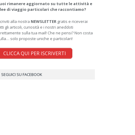
uoi rimanere aggiornato su tutte le attività e
dee di viaggio particolari che raccontiamo?
scriviti alla nostra
NEWSLETTER
gratis e riceverai
utti gli articoli, curiosità e i nostri aneddoti
irettamente sulla tua mail! Che ne pensi? Non costa
ulla… solo proposte uniche e particolari!
CLICCA QUI PER ISCRIVERTI
SEGUICI SU FACEBOOK