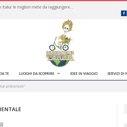
Dove fare campeggio libero in Italia: le migliori mete da raggiungere in traghetto
F
DA TE
LUOGHI DA SCOPRIRE
IDEE IN VIAGGIO
SERVIZI DI
nal ambientale"
IENTALE