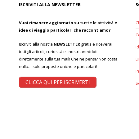
ISCRIVITI ALLA NEWSLETTER
S
Vuoi rimanere aggiornato su tutte le attività e
C
idee di viaggio particolari che raccontiamo?
C
Iscriviti alla nostra
NEWSLETTER
gratis e riceverai
Id
tutti gli articoli, curiosità e i nostri aneddoti
direttamente sulla tua mail! Che ne pensi? Non costa
L
nulla… solo proposte uniche e particolari!
P
CLICCA QUI PER ISCRIVERTI
S