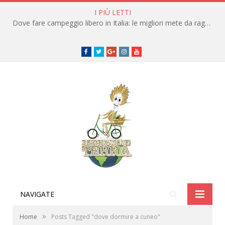
I PIÙ LETTI
Dove fare campeggio libero in Italia: le migliori mete da raggiungere in traghetto
Facebook
Twitter
Google+
instagram
youtube
NAVIGATE
»
Home
Posts Tagged "dove dormire a cuneo"